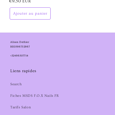
Prix
€9,50 EUR
habituel
Ajouter au panier
Alison Dethier
BE0598752987
+32498507714
Liens rapides
Search
Fiches MSDS F.O.X Nails FR
Tarifs Salon