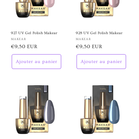
927 UV Gel Polish Makear
928 UV Gel Polish Makear
Fournisseur :
MAKEAR
Fournisseur :
MAKEAR
Prix
€9,50 EUR
Prix
€9,50 EUR
habituel
habituel
Ajouter au panier
Ajouter au panier