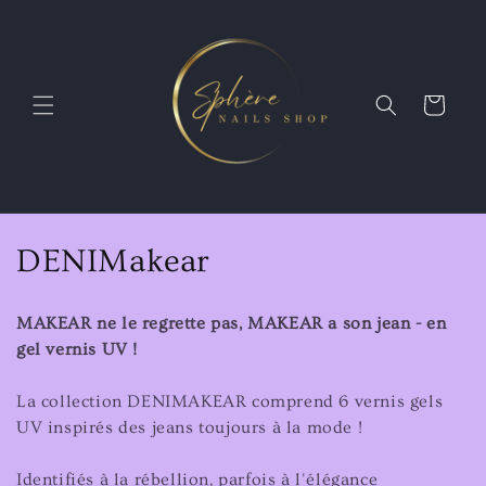
et
passer
au
contenu
Panier
C
DENIMakear
o
MAKEAR ne le regrette pas, MAKEAR a son jean - en
l
gel vernis UV !
l
La collection DENIMAKEAR comprend 6 vernis gels
e
UV inspirés des jeans toujours à la mode !
c
Identifiés à la rébellion, parfois à l'élégance