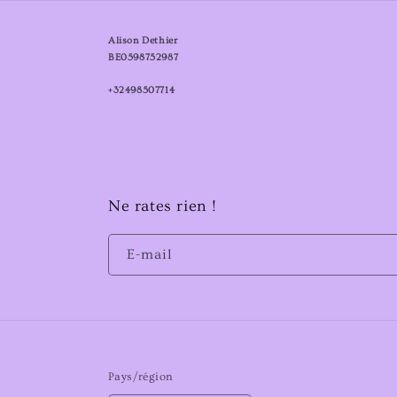
Alison Dethier
BE0598752987
+32498507714
Ne rates rien !
E-mail
Pays/région