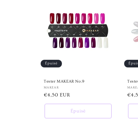
e
c
t
i
Épuisé
Épui
o
Tester MAKEAR No.9
Test
n
Fournisseur :
MAKEAR
Four
MAKE
Prix
€4,50 EUR
Prix
€4,
:
habituel
habi
Épuisé