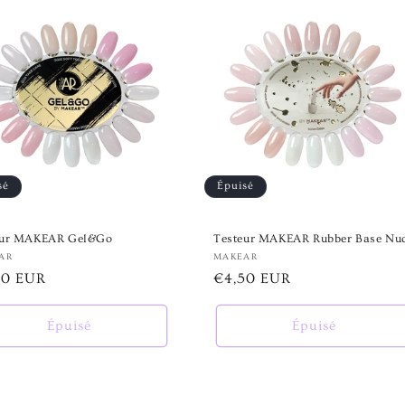
sé
Épuisé
eur MAKEAR Gel&Go
Testeur MAKEAR Rubber Base Nu
nisseur :
AR
Fournisseur :
MAKEAR
50 EUR
Prix
€4,50 EUR
tuel
habituel
Épuisé
Épuisé