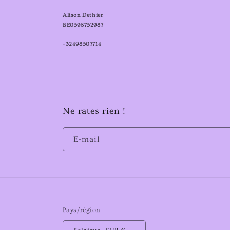
Alison Dethier
BE0598752987
+32498507714
Ne rates rien !
E-mail
Pays/région