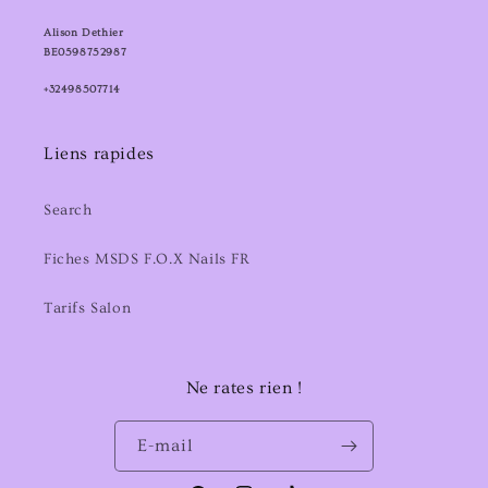
Alison Dethier
BE0598752987
+32498507714
Liens rapides
Search
Fiches MSDS F.O.X Nails FR
Tarifs Salon
Ne rates rien !
E-mail