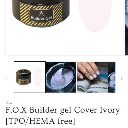
Ouvrir
O
le
le
média
m
1
2
dans
d
une
u
fenêtre
f
modale
m
FOX
F.O.X Builder gel Cover Ivory
[TPO/HEMA free]