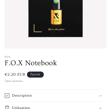
Ouvrir
le
média
FOX
1
F.O.X Notebook
dans
une
fenêtre
Prix
€2,20 EUR
Épuisé
modale
habituel
Taxes incluses.
Description
Utilisation