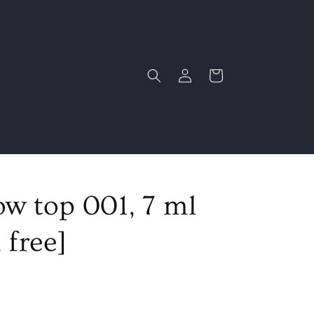
Connexion
Panier
w top 001, 7 ml
free]