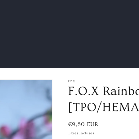
FOX
F.O.X Rainbo
[TPO/HEMA 
Prix
€9,80 EUR
habituel
Taxes incluses.