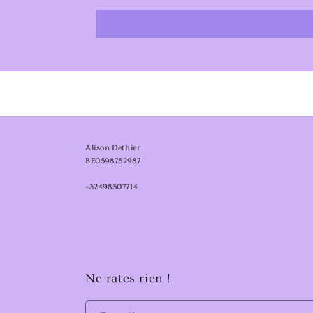
Alison Dethier
BE0598752987
+32498507714
Ne rates rien !