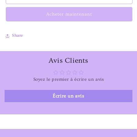
Me
Me
Edition
Edition
Acheter maintenant
026
026
Share
Avis Clients
Soyez le premier à écrire un avis
Écrire un avis