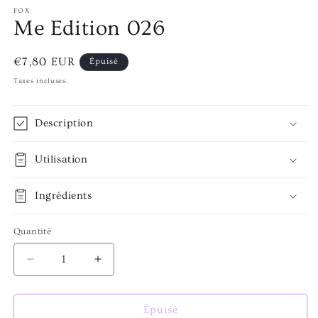
FOX
Me Edition 026
Prix
€7,80 EUR
Épuisé
habituel
Taxes incluses.
Description
Utilisation
Ingrédients
Quantité
Réduire
Augmenter
la
la
quantité
quantité
de
de
Épuisé