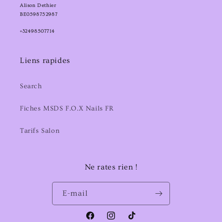
Alison Dethier
BE0598752987
+32498507714
Liens rapides
Search
Fiches MSDS F.O.X Nails FR
Tarifs Salon
Ne rates rien !
E-mail
Facebook
Instagram
TikTok